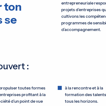
r ton
entrepreneuriale respon
projets d’entreprises q
s se
cultivons les compétenc
programmes de sensibil
d’accompagnement.
uvert :
propulser toutes formes
à la rencontre et à la
entreprises profitant à la
formation des talent
ciété d’un point de vue
tous les horizons.