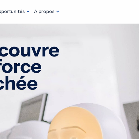
portunités
A propos