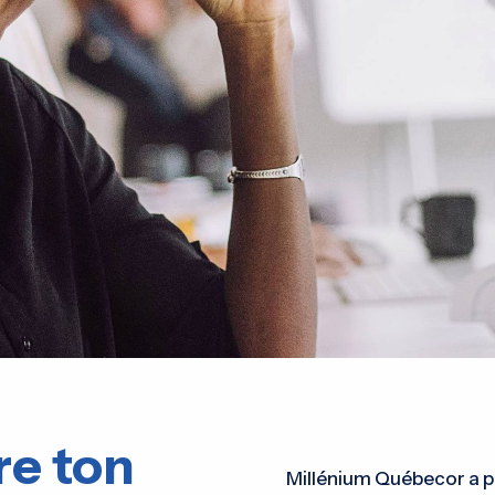
re ton
Millénium Québecor a p