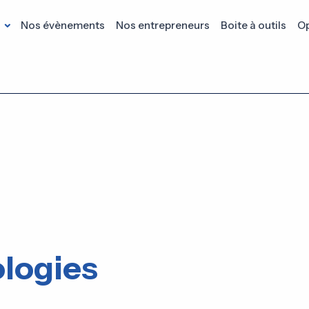
s
Nos évènements
Nos entrepreneurs
Boite à outils
Op
logies