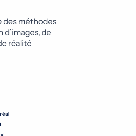
e des méthodes
n d’images, de
e réalité
réal
l
al