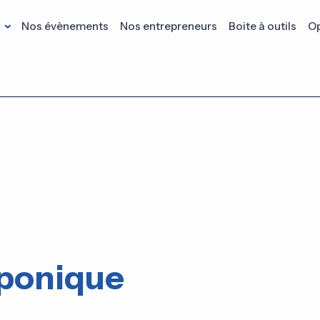
s
Nos évènements
Nos entrepreneurs
Boite à outils
Op
ponique