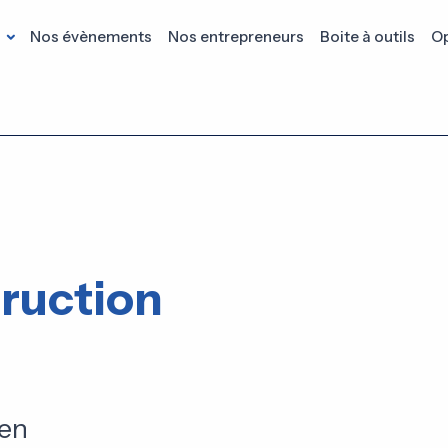
s
Nos évènements
Nos entrepreneurs
Boite à outils
Op
ruction
 en