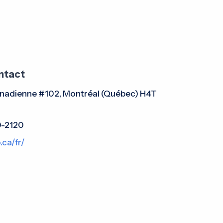
ntact
nadienne #102, Montréal (Québec) H4T
0-2120
.ca/fr/