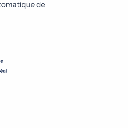
utomatique de
al
éal