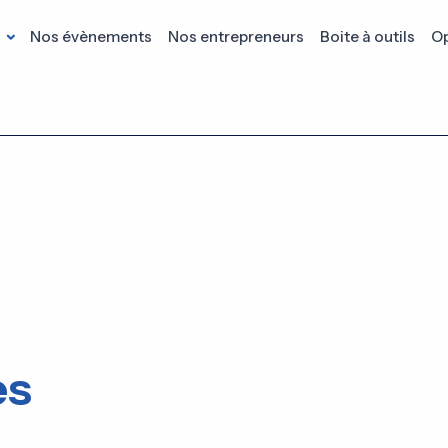
s
Nos évènements
Nos entrepreneurs
Boite à outils
Op
es