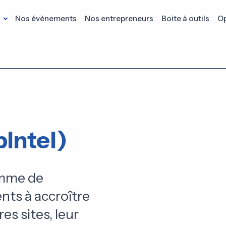
s
Nos évènements
Nos entrepreneurs
Boite à outils
Op
Intel)
amme de
ents à accroître
es sites, leur