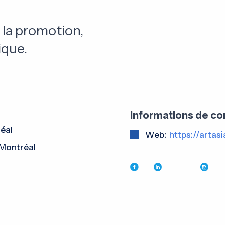
 la promotion,
ique.
Informations de co
éal
Web:
https://artas
 Montréal