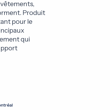
s vêtements,
forment. Produit
tant pour le
rincipaux
tement qui
upport
ontréal