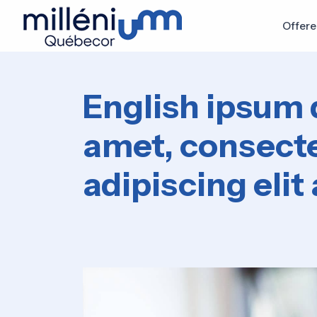
Offere
English ipsum d
amet, consect
adipiscing elit