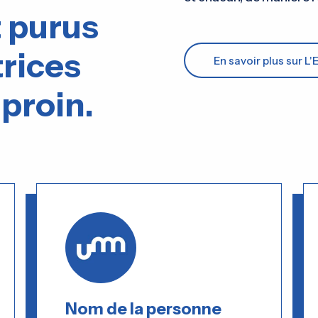
 purus
trices
En savoir plus sur L
 proin.
Nom de la personne