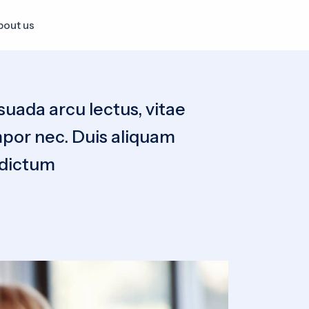
out us
ada arcu lectus, vitae
mpor nec. Duis aliquam
n dictum