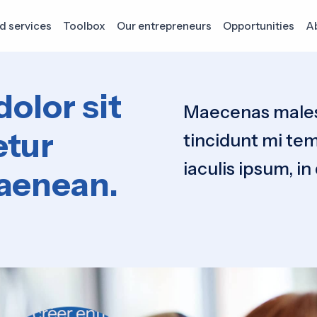
d services
Toolbox
Our entrepreneurs
Opportunities
Ab
olor sit
Maecenas malesu
etur
tincidunt mi te
iaculis ipsum, i
 aenean.