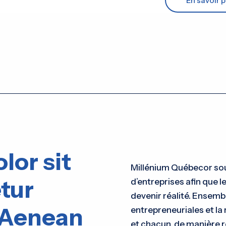
En savoir p
lor sit
Millénium Québecor sout
tur
d’entreprises afin que le
devenir réalité. Ensemb
. Aenean
entrepreneuriales et la 
et chacun, de manière r