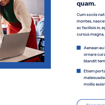
quam.
Cum sociis nat
montes, nascet
ac facilisis i
cursus magna, v
Aenean eu 
ornare cur
blandit te
Etiam port
malesuada
mollis eui