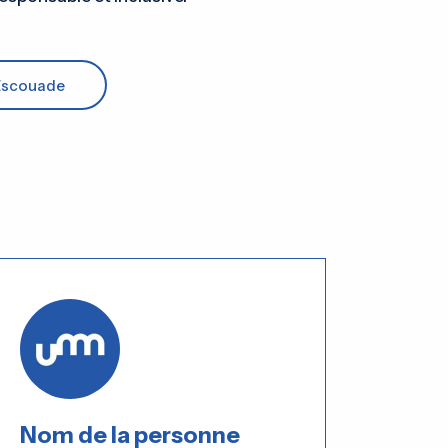
'Escouade
Nom de la personne
Nom 