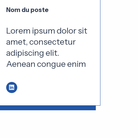
Nom du poste
Nom 
Lorem ipsum dolor sit
Lore
amet, consectetur
ame
adipiscing elit.
adip
Aenean congue enim
Aen