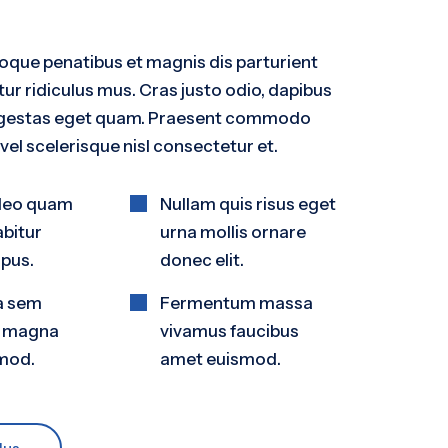
oque penatibus et magnis dis parturient
ur ridiculus mus. Cras justo odio, dapibus
n, egestas eget quam. Praesent commodo
el scelerisque nisl consectetur et.
leo quam
Nullam quis risus eget
abitur
urna mollis ornare
mpus.
donec elit.
a sem
Fermentum massa
 magna
vivamus faucibus
smod.
amet euismod.